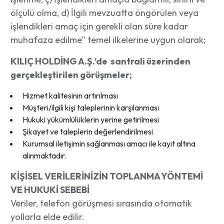
ölçülü olma, d) İlgili mevzuatta öngörülen veya
işlendikleri amaç için gerekli olan süre kadar
muhafaza edilme” temel ilkelerine uygun olarak;
KILIÇ HOLDİNG A.Ş.’de santrali üzerinden
gerçekleştirilen görüşmeler;
Hizmet kalitesinin artırılması
Müşteri/ilgili kişi taleplerinin karşılanması
Hukuki yükümlülüklerin yerine getirilmesi
Şikayet ve taleplerin değerlendirilmesi
Kurumsal iletişimin sağlanması amacı ile kayıt altına
alınmaktadır.
KİŞİSEL VERİLERİNİZİN TOPLANMA YÖNTEMİ
VE HUKUKİ SEBEBİ
Veriler, telefon görüşmesi sırasında otomatik
yollarla elde edilir.