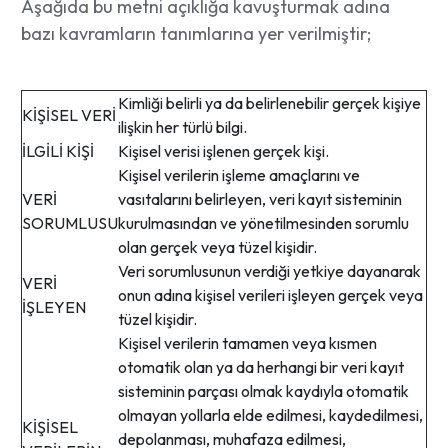
Aşağıda bu metni açıklığa kavuşturmak adına
bazı kavramların tanımlarına yer verilmiştir;
Kimliği belirli ya da belirlenebilir gerçek kişiye
KİŞİSEL VERİ
ilişkin her türlü bilgi.
İLGİLİ KİŞİ
Kişisel verisi işlenen gerçek kişi.
Kişisel verilerin işleme amaçlarını ve
VERİ
vasıtalarını belirleyen, veri kayıt sisteminin
SORUMLUSU
kurulmasından ve yönetilmesinden sorumlu
olan gerçek veya tüzel kişidir.
Veri sorumlusunun verdiği yetkiye dayanarak
VERİ
onun adına kişisel verileri işleyen gerçek veya
İŞLEYEN
tüzel kişidir.
Kişisel verilerin tamamen veya kısmen
otomatik olan ya da herhangi bir veri kayıt
sisteminin parçası olmak kaydıyla otomatik
olmayan yollarla elde edilmesi, kaydedilmesi,
KİŞİSEL
depolanması, muhafaza edilmesi,