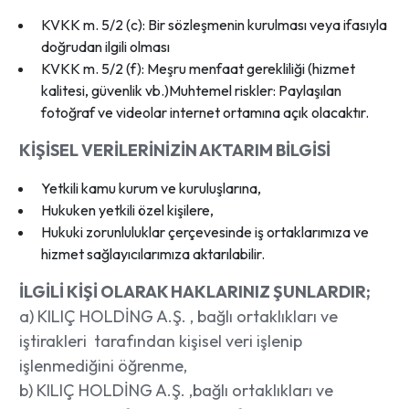
KVKK m. 5/2 (c): Bir sözleşmenin kurulması veya ifasıyla
doğrudan ilgili olması
KVKK m. 5/2 (f): Meşru menfaat gerekliliği (hizmet
kalitesi, güvenlik vb.)Muhtemel riskler: Paylaşılan
fotoğraf ve videolar internet ortamına açık olacaktır.
KİŞİSEL VERİLERİNİZİN AKTARIM BİLGİSİ
Yetkili kamu kurum ve kuruluşlarına,
Hukuken yetkili özel kişilere,
Hukuki zorunluluklar çerçevesinde iş ortaklarımıza ve
hizmet sağlayıcılarımıza aktarılabilir.
İLGİLİ KİŞİ OLARAK HAKLARINIZ ŞUNLARDIR;
a) KILIÇ HOLDİNG A.Ş. , bağlı ortaklıkları ve
iştirakleri tarafından kişisel veri işlenip
işlenmediğini öğrenme,
b) KILIÇ HOLDİNG A.Ş. ,bağlı ortaklıkları ve